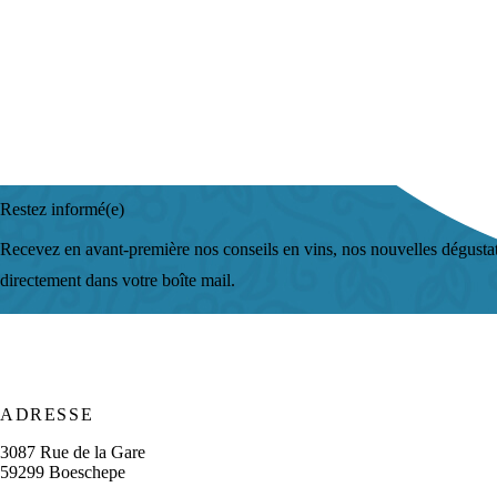
Nom
*
E-mail
*
Sujet
*
Quelle est votre question ?
*
Restez informé(e)
Recevez en avant-première nos conseils en vins, nos nouvelles dégustat
directement dans votre boîte mail.
ADRESSE
3087 Rue de la Gare
59299 Boeschepe